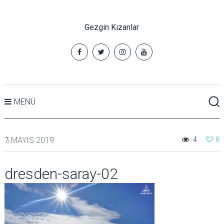
Gezgin Kızanlar
MENÜ
7 MAYIS 2019
4
8
dresden-saray-02