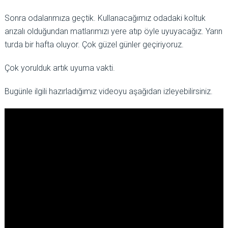
Sonra odalarımıza geçtik. Kullanacağımız odadaki koltuk
arızalı olduğundan matlarımızı yere atıp öyle uyuyacağız. Yarın
turda bir hafta oluyor. Çok güzel günler geçiriyoruz.
Çok yorulduk artık uyuma vakti.
Bugünle ilgili hazırladığımız videoyu aşağıdan izleyebilirsiniz.