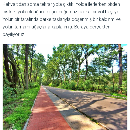
Kahvaltıdan sonra tekrar yola çıktık. Yolda ilerlerken birden
bisiklet yolu olduğunu düşündüğümüz harika bir yol başlıyor.
Yolun bir tarafında parke taşlarıyla döşenmiş bir kaldırım ve
yolun tamamı ağaçlarla kaplanmış. Buraya gerçekten
bayılıyoruz.