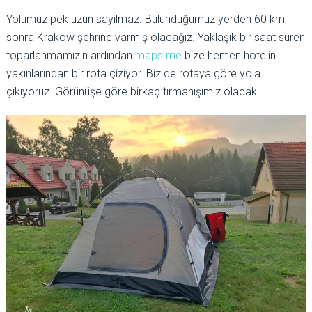
Yolumuz pek uzun sayılmaz. Bulunduğumuz yerden 60 km
sonra Krakow şehrine varmış olacağız. Yaklaşık bir saat süren
toparlanmamızın ardından
maps.me
bize hemen hotelin
yakınlarından bir rota çiziyor. Biz de rotaya göre yola
çıkıyoruz. Görünüşe göre birkaç tırmanışımız olacak.